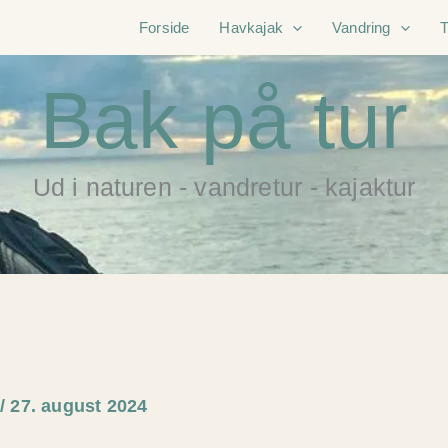
Forside
Havkajak
Vandring
Bak på tur
Ud i naturen - vandretur - kajaktur
e
/
27. august 2024