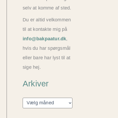
selv at komme af sted.
Du er altid velkommen
til at kontakte mig på
info@bakpaatur.dk
,
hvis du har spørgsmål
eller bare har lyst til at
sige hej.
Arkiver
A
r
k
i