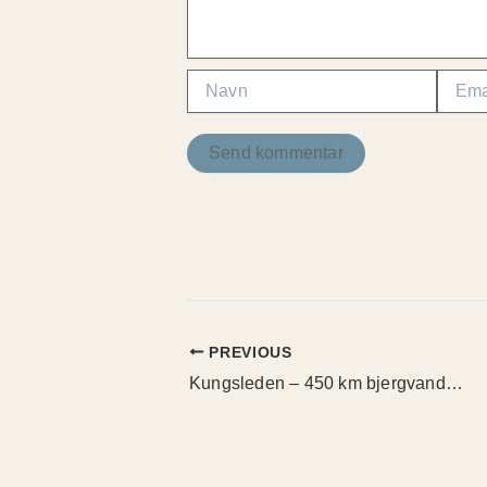
Navn
Email
PREVIOUS
Kungsleden – 450 km bjergvandrerute fra Abisko til Hemavan