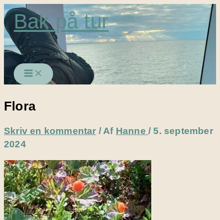
Gå
Bak på tur
til
indholdet
Flora
Skriv en kommentar
/ Af
Hanne
/
5. september
2024