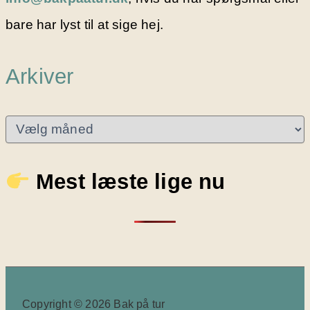
bare har lyst til at sige hej.
Arkiver
A
r
k
i
Mest læste lige nu
v
e
r
Copyright © 2026 Bak på tur