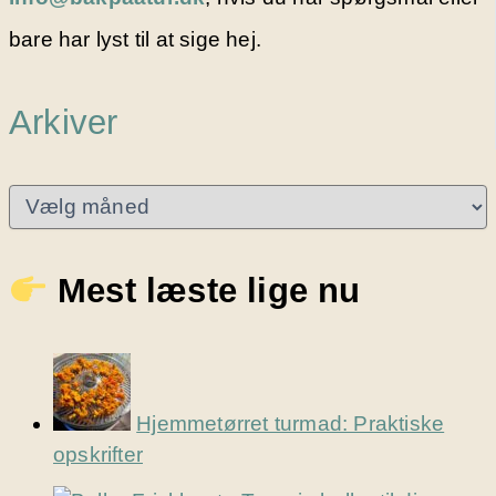
bare har lyst til at sige hej.
Arkiver
A
r
k
i
Mest læste lige nu
v
e
r
Hjemmetørret turmad: Praktiske
opskrifter