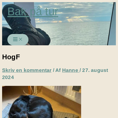
Gå
Bak på tur
til
indholdet
HogF
Skriv en kommentar
/ Af
Hanne
/
27. august
2024