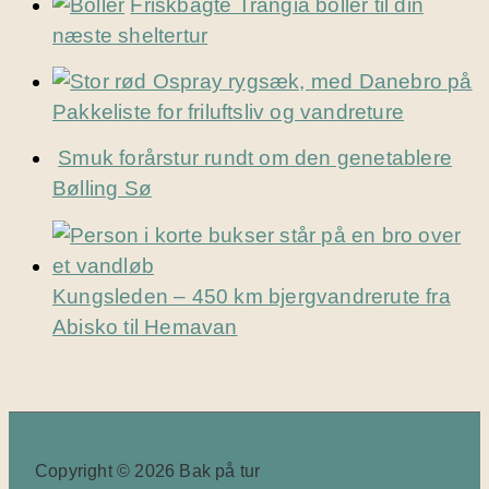
Friskbagte Trangia boller til din
næste sheltertur
Pakkeliste for friluftsliv og vandreture
Smuk forårstur rundt om den genetablere
Bølling Sø
Kungsleden – 450 km bjergvandrerute fra
Abisko til Hemavan
Copyright © 2026 Bak på tur