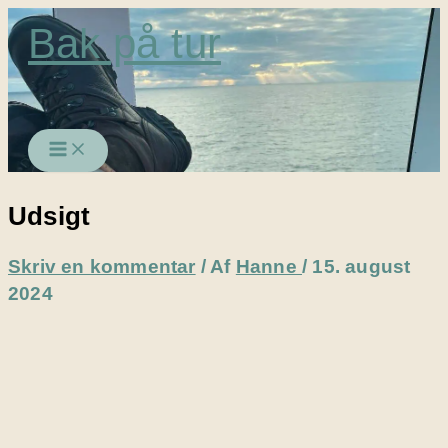
Gå
Bak på tur
til
indholdet
Udsigt
Skriv en kommentar
/ Af
Hanne
/
15. august
2024