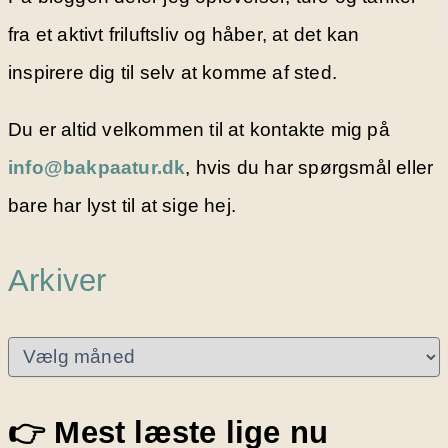
fra et aktivt friluftsliv og håber, at det kan
inspirere dig til selv at komme af sted.
Du er altid velkommen til at kontakte mig på
info@bakpaatur.dk
, hvis du har spørgsmål eller
bare har lyst til at sige hej.
Arkiver
A
r
k
i
👉 Mest læste lige nu
v
e