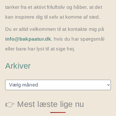
tanker fra et aktivt friluftsliv og håber, at det
kan inspirere dig til selv at komme af sted.
Du er altid velkommen til at kontakte mig på
info@bakpaatur.dk
, hvis du har spørgsmål
eller bare har lyst til at sige hej.
Arkiver
A
r
k
i
👉 Mest læste lige nu
v
e
r