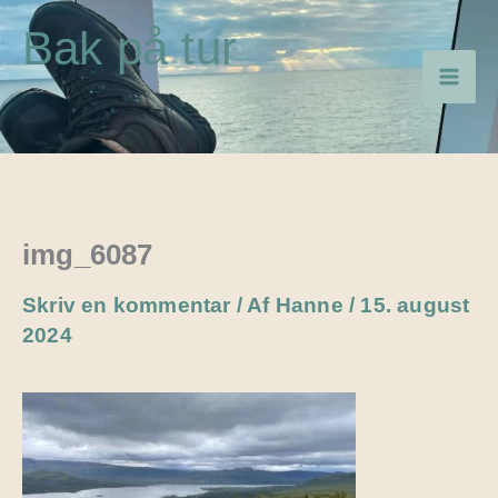
Gå
Bak på tur
til
indholdet
img_6087
Skriv en kommentar
/ Af
Hanne
/
15. august
2024