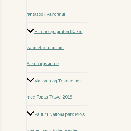
fantastisk vandretur
Himmelbjergruten 50 km
vandretur rundt om
Silkeborgsøerne
Mallorca og Tramuntana
med Topas Travel 2018
På tur i Nationalpark Mols
Bjerge med Opdag Verden