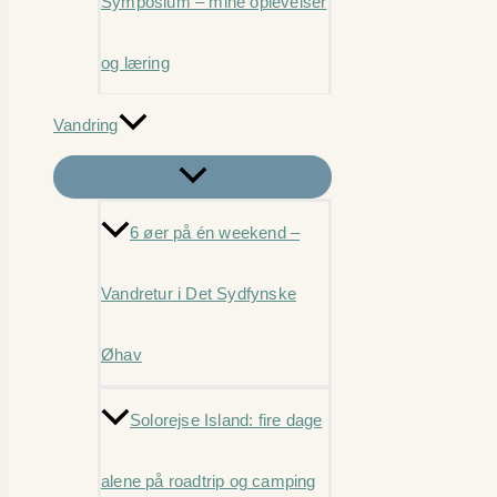
Symposium – mine oplevelser
og læring
Vandring
6 øer på én weekend –
Vandretur i Det Sydfynske
Øhav
Solorejse Island: fire dage
alene på roadtrip og camping