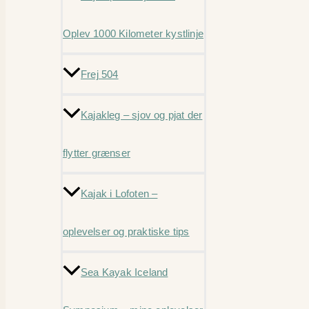
Oplev 1000 Kilometer kystlinje
Frej 504
Kajakleg – sjov og pjat der
flytter grænser
Kajak i Lofoten –
oplevelser og praktiske tips
Sea Kayak Iceland