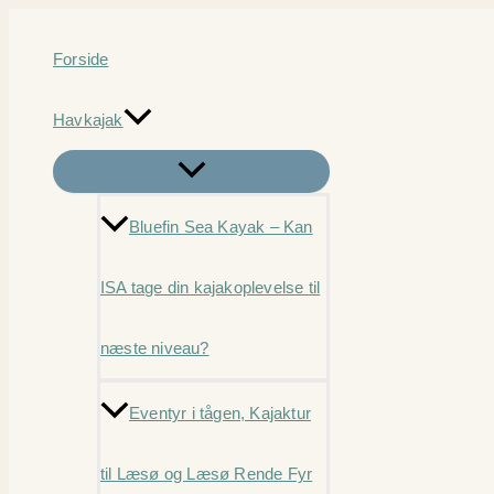
Gå
til
Forside
indholdet
Havkajak
Bluefin Sea Kayak – Kan
ISA tage din kajakoplevelse til
næste niveau?
Eventyr i tågen, Kajaktur
til Læsø og Læsø Rende Fyr