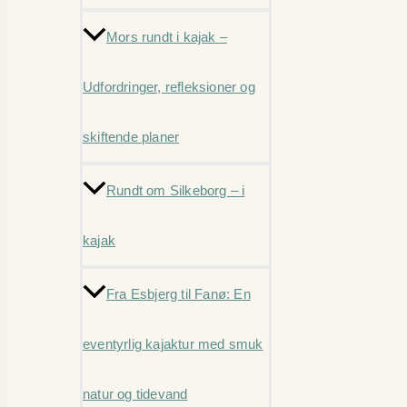
Mors rundt i kajak –
Udfordringer, refleksioner og
skiftende planer
Rundt om Silkeborg – i
kajak
Fra Esbjerg til Fanø: En
eventyrlig kajaktur med smuk
natur og tidevand