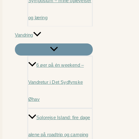
Symposium – mine oplevelser
og læring
Vandring
6 øer på én weekend –
Vandretur i Det Sydfynske
Øhav
Solorejse Island: fire dage
alene på roadtrip og camping