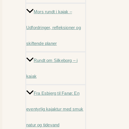
Mors rundt i kajak –
Udfordringer, refleksioner og
skiftende planer
Rundt om Silkeborg – i
kajak
Fra Esbjerg til Fanø: En
eventyrlig kajaktur med smuk
natur og tidevand