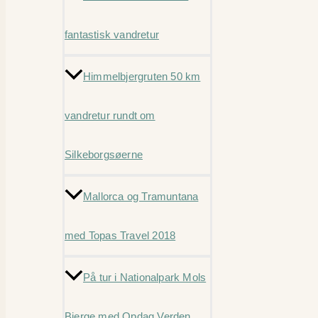
fantastisk vandretur
Himmelbjergruten 50 km
vandretur rundt om
Silkeborgsøerne
Mallorca og Tramuntana
med Topas Travel 2018
På tur i Nationalpark Mols
Bjerge med Opdag Verden