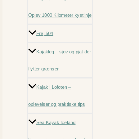
Oplev 1000 Kilometer kystlinje
Frej 504
Kajakleg – sjov og pjat der
flytter grænser
Kajak i Lofoten –
oplevelser og praktiske tips
Sea Kayak Iceland