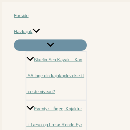
Gå
til
Forside
indholdet
Havkajak
Bluefin Sea Kayak – Kan
ISA tage din kajakoplevelse til
næste niveau?
Eventyr i tågen, Kajaktur
til Læsø og Læsø Rende Fyr