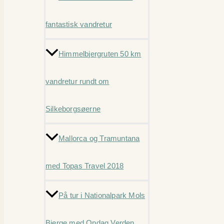
fantastisk vandretur
Himmelbjergruten 50 km
vandretur rundt om
Silkeborgsøerne
Mallorca og Tramuntana
med Topas Travel 2018
På tur i Nationalpark Mols
Bjerge med Opdag Verden