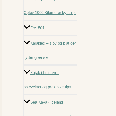
Oplev 1000 Kilometer kystlinje
Frej 504
Kajakleg – sjov og pjat der
flytter grænser
Kajak i Lofoten –
oplevelser og praktiske tips
Sea Kayak Iceland