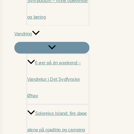
Symposium – mine oplevelser
og læring
Vandring
6 øer på én weekend –
Vandretur i Det Sydfynske
Øhav
Solorejse Island: fire dage
alene på roadtrip og camping