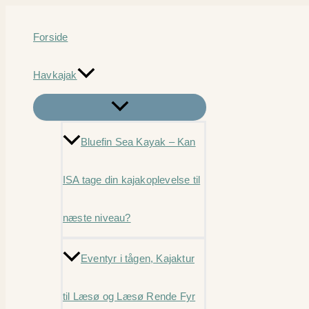
Gå
til
Forside
indholdet
Havkajak
Bluefin Sea Kayak – Kan
ISA tage din kajakoplevelse til
næste niveau?
Eventyr i tågen, Kajaktur
til Læsø og Læsø Rende Fyr