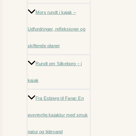
Mors rundt i kajak –
Udfordringer, refleksioner og
skiftende planer
Rundt om Silkeborg – i
kajak
Fra Esbjerg til Fanø: En
eventyrlig kajaktur med smuk
natur og tidevand