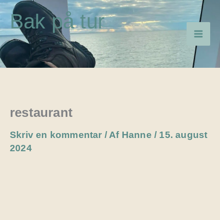
Gå
Bak på tur
til
indholdet
restaurant
Skriv en kommentar
/ Af
Hanne
/
15. august
2024