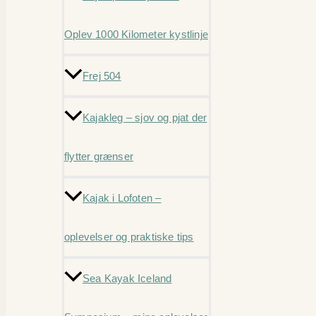
Oplev 1000 Kilometer kystlinje
Frej 504
Kajakleg – sjov og pjat der
flytter grænser
Kajak i Lofoten –
oplevelser og praktiske tips
Sea Kayak Iceland