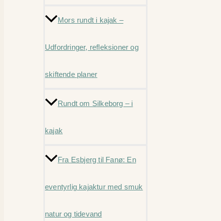
Mors rundt i kajak –
Udfordringer, refleksioner og
skiftende planer
Rundt om Silkeborg – i
kajak
Fra Esbjerg til Fanø: En
eventyrlig kajaktur med smuk
natur og tidevand