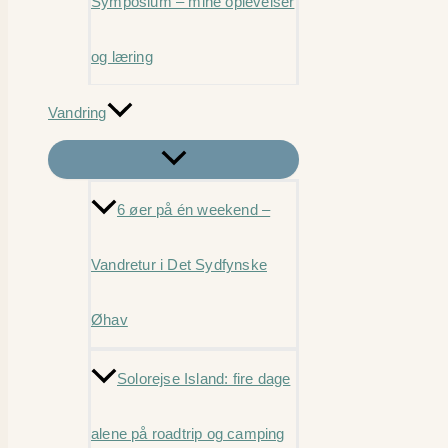
Symposium – mine oplevelser
og læring
Vandring
6 øer på én weekend –
Vandretur i Det Sydfynske
Øhav
Solorejse Island: fire dage
alene på roadtrip og camping