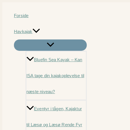
Gå
til
Forside
indholdet
Havkajak
Bluefin Sea Kayak – Kan
ISA tage din kajakoplevelse til
næste niveau?
Eventyr i tågen, Kajaktur
til Læsø og Læsø Rende Fyr