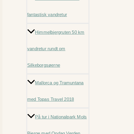
fantastisk vandretur
Himmelbjergruten 50 km
vandretur rundt om
Silkeborgsøerne
Mallorca og Tramuntana
med Topas Travel 2018
På tur i Nationalpark Mols
Bjerge med Opdag Verden