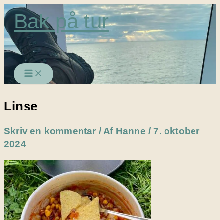
Gå
Bak på tur
til
indholdet
Linse
Skriv en kommentar
/ Af
Hanne
/
7. oktober
2024