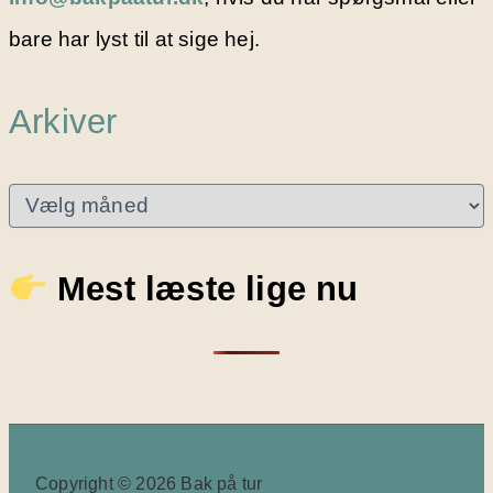
bare har lyst til at sige hej.
Arkiver
A
r
k
i
Mest læste lige nu
v
e
r
Copyright © 2026 Bak på tur