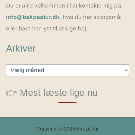
Du er altid velkommen til at kontakte mig på
info@bakpaatur.dk
, hvis du har spørgsmål
eller bare har lyst til at sige hej.
Arkiver
A
r
k
i
👉 Mest læste lige nu
v
e
r
Copyright © 2026 Bak på tur