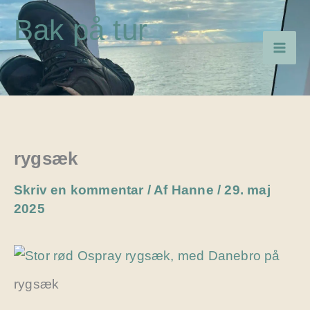
Gå
Bak på tur
til
indholdet
rygsæk
Skriv en kommentar
/ Af
Hanne
/
29. maj
2025
rygsæk