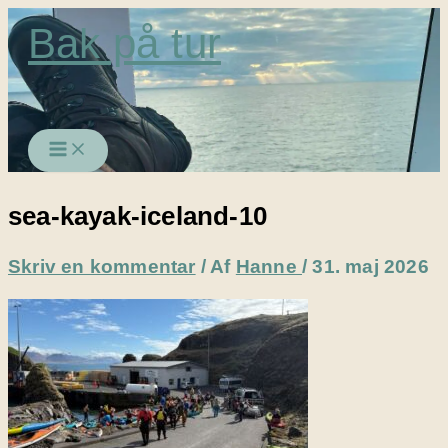
Gå
Bak på tur
til
indholdet
sea-kayak-iceland-10
Skriv en kommentar
/ Af
Hanne
/
31. maj 2026