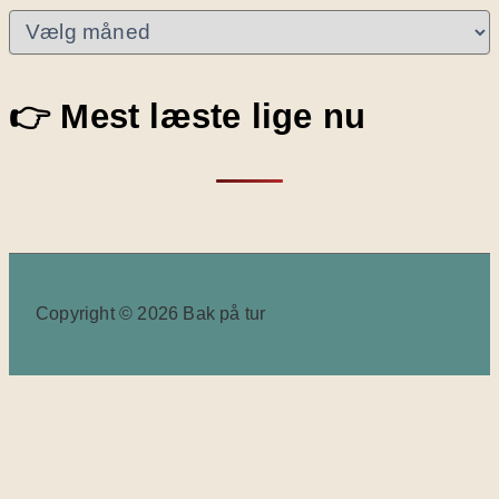
A
r
k
i
👉 Mest læste lige nu
v
e
r
Copyright © 2026 Bak på tur