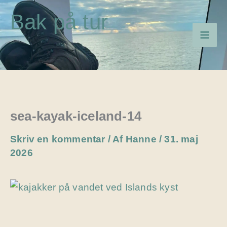
Gå
Bak på tur
til
indholdet
sea-kayak-iceland-14
Skriv en kommentar
/ Af
Hanne
/
31. maj
2026