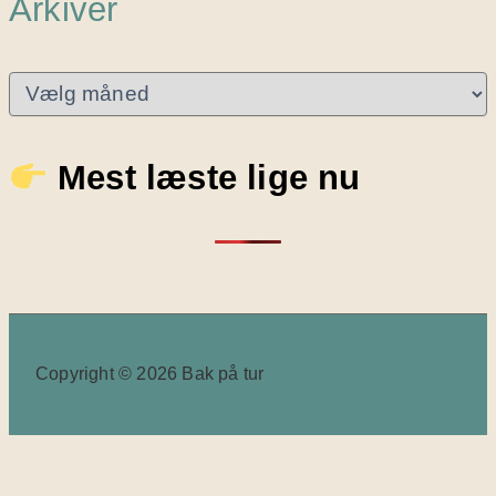
Arkiver
A
r
k
i
Mest læste lige nu
v
e
r
Copyright © 2026 Bak på tur