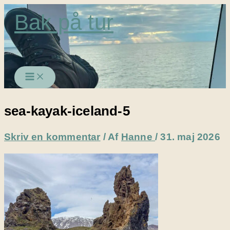
Gå
Bak på tur
til
indholdet
sea-kayak-iceland-5
Skriv en kommentar
/ Af
Hanne
/
31. maj 2026