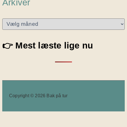
Arkiver
A
r
k
i
👉 Mest læste lige nu
v
e
r
Copyright © 2026 Bak på tur