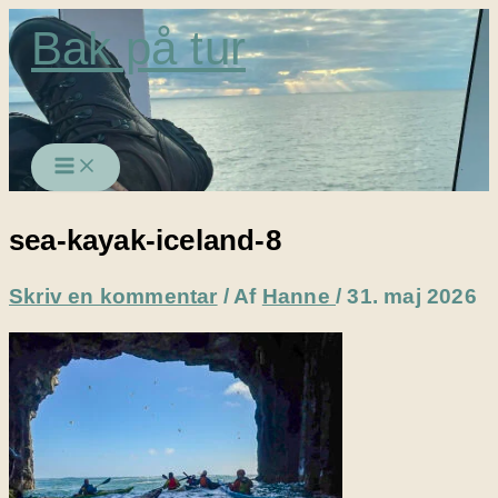
Gå
Bak på tur
til
indholdet
sea-kayak-iceland-8
Skriv en kommentar
/ Af
Hanne
/
31. maj 2026