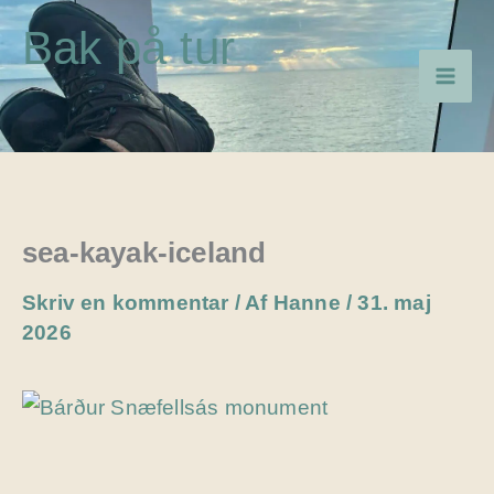
Gå
Bak på tur
til
indholdet
sea-kayak-iceland
Skriv en kommentar
/ Af
Hanne
/
31. maj
2026