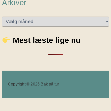
Arkiver
A
r
k
i
Mest læste lige nu
v
e
r
Copyright © 2026 Bak på tur