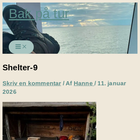
Gå
Bak på tur
til
indholdet
Shelter-9
Skriv en kommentar
/ Af
Hanne
/
11. januar
2026