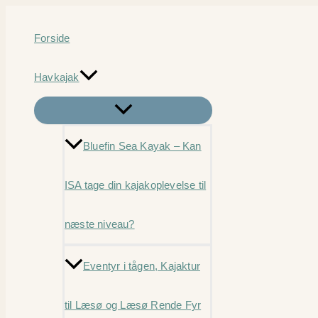
Gå
til
Forside
indholdet
Havkajak
Bluefin Sea Kayak – Kan
ISA tage din kajakoplevelse til
næste niveau?
Eventyr i tågen, Kajaktur
til Læsø og Læsø Rende Fyr