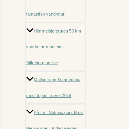
fantastisk vandretur
Himmelbjergruten 50 km
vandretur rundt om
Silkeborgsøerne
Mallorca og Tramuntana
med Topas Travel 2018
På tur i Nationalpark Mols
Bjerge med Opdag Verden