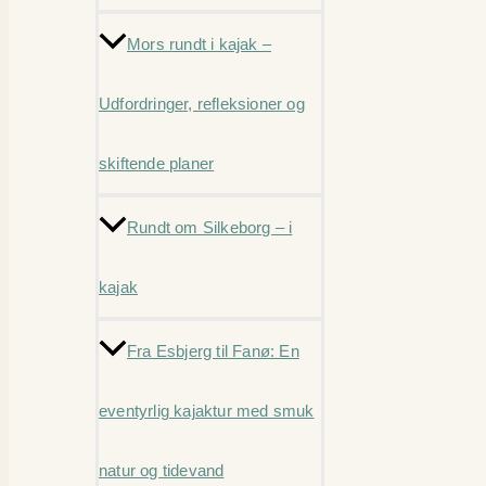
Mors rundt i kajak –
Udfordringer, refleksioner og
skiftende planer
Rundt om Silkeborg – i
kajak
Fra Esbjerg til Fanø: En
eventyrlig kajaktur med smuk
natur og tidevand