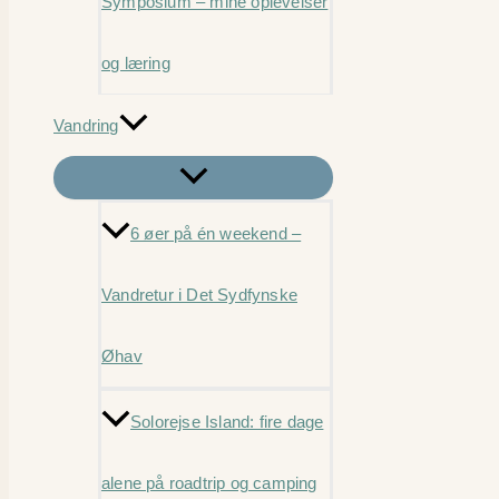
Symposium – mine oplevelser
og læring
Vandring
6 øer på én weekend –
Vandretur i Det Sydfynske
Øhav
Solorejse Island: fire dage
alene på roadtrip og camping