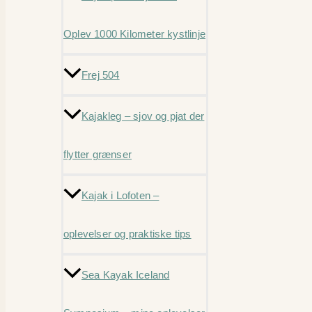
Oplev 1000 Kilometer kystlinje
Frej 504
Kajakleg – sjov og pjat der
flytter grænser
Kajak i Lofoten –
oplevelser og praktiske tips
Sea Kayak Iceland