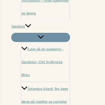
Symposium – mine oplevelser
og læring
Vandring
6 øer på én weekend –
Vandretur i Det Sydfynske
Øhav
Solorejse Island: fire dage
alene på roadtrip og camping