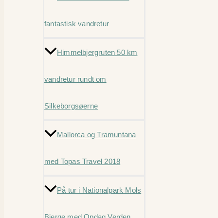
fantastisk vandretur
Himmelbjergruten 50 km
vandretur rundt om
Silkeborgsøerne
Mallorca og Tramuntana
med Topas Travel 2018
På tur i Nationalpark Mols
Bjerge med Opdag Verden