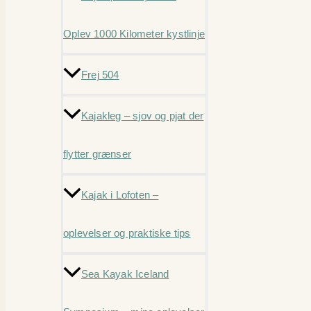
Oplev 1000 Kilometer kystlinje
Frej 504
Kajakleg – sjov og pjat der
flytter grænser
Kajak i Lofoten –
oplevelser og praktiske tips
Sea Kayak Iceland