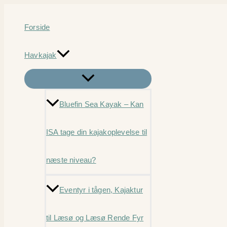
Gå
til
Forside
indholdet
Havkajak
Bluefin Sea Kayak – Kan
ISA tage din kajakoplevelse til
næste niveau?
Eventyr i tågen, Kajaktur
til Læsø og Læsø Rende Fyr