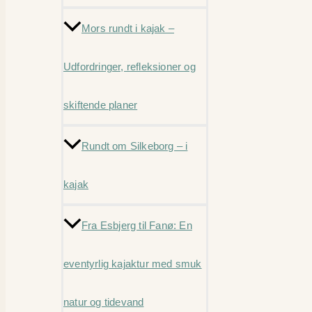
Mors rundt i kajak –
Udfordringer, refleksioner og
skiftende planer
Rundt om Silkeborg – i
kajak
Fra Esbjerg til Fanø: En
eventyrlig kajaktur med smuk
natur og tidevand