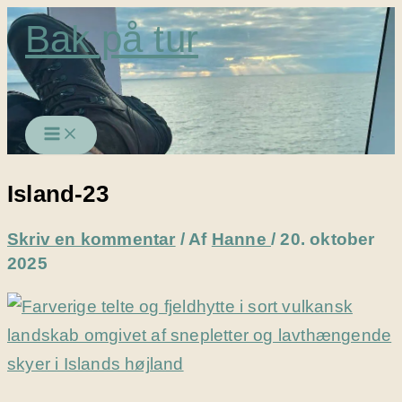
Gå
Bak på tur
til
indholdet
Island-23
Skriv en kommentar
/ Af
Hanne
/
20. oktober
2025