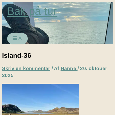
Gå
Bak på tur
til
indholdet
Island-36
Skriv en kommentar
/ Af
Hanne
/
20. oktober
2025