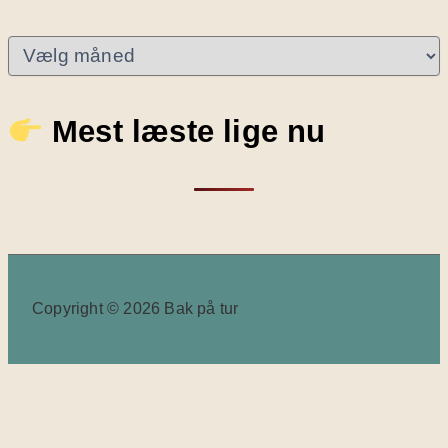
A
r
k
i
Mest læste lige nu
v
e
r
Copyright © 2026 Bak på tur