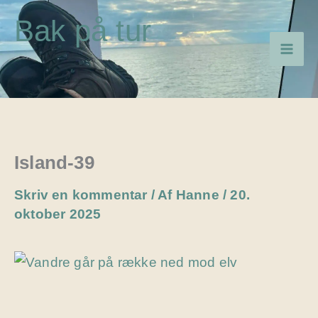
Gå
Bak på tur
til
indholdet
Island-39
Skriv en kommentar
/ Af
Hanne
/
20.
oktober 2025