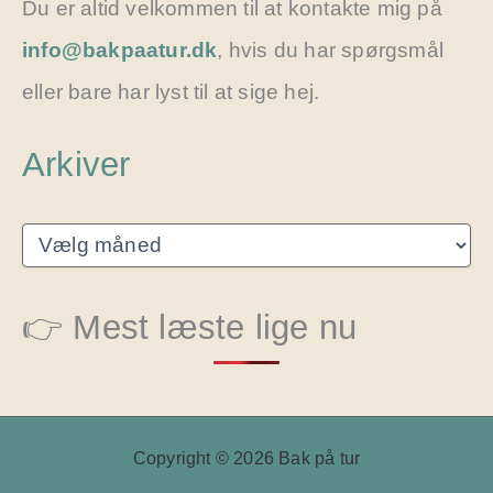
Du er altid velkommen til at kontakte mig på
info@bakpaatur.dk
, hvis du har spørgsmål
eller bare har lyst til at sige hej.
Arkiver
A
r
k
i
👉 Mest læste lige nu
v
e
r
Copyright © 2026 Bak på tur