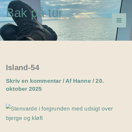
Gå
Bak på tur
til
indholdet
Island-54
Skriv en kommentar
/ Af
Hanne
/
20.
oktober 2025