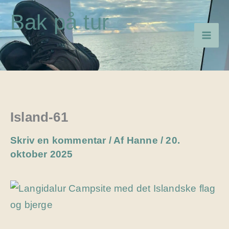
Gå
Bak på tur
til
indholdet
Island-61
Skriv en kommentar
/ Af
Hanne
/
20.
oktober 2025