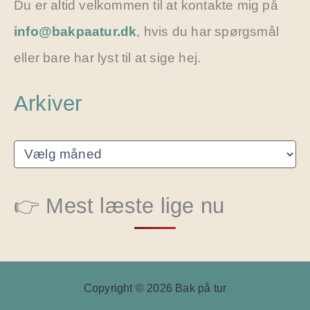
Du er altid velkommen til at kontakte mig på
info@bakpaatur.dk
, hvis du har spørgsmål
eller bare har lyst til at sige hej.
Arkiver
A
r
k
i
👉 Mest læste lige nu
v
e
r
Copyright © 2026 Bak på tur