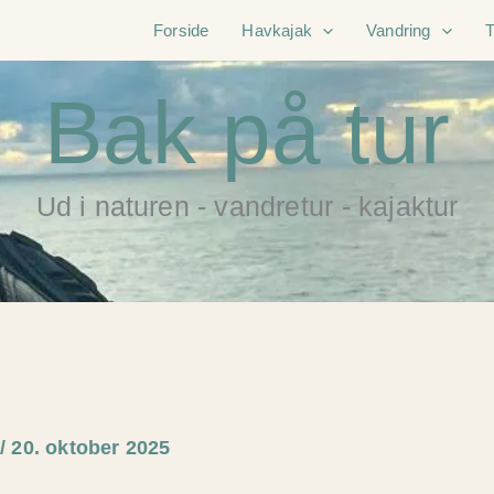
Forside
Havkajak
Vandring
Bak på tur
Ud i naturen - vandretur - kajaktur
e
/
20. oktober 2025