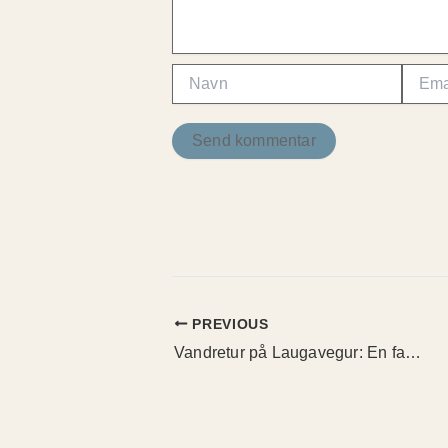
Navn
Email
PREVIOUS
Vandretur på Laugavegur: En fantastisk rejse til magiske Island