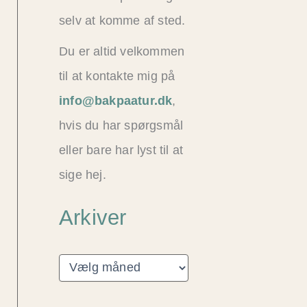
selv at komme af sted.
Du er altid velkommen
til at kontakte mig på
info@bakpaatur.dk
,
hvis du har spørgsmål
eller bare har lyst til at
sige hej.
Arkiver
A
r
k
i