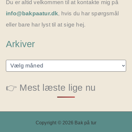
Du er altid velkommen til at kontakte mig på
info@bakpaatur.dk
, hvis du har spørgsmål
eller bare har lyst til at sige hej.
Arkiver
A
r
k
i
👉 Mest læste lige nu
v
e
r
Copyright © 2026 Bak på tur