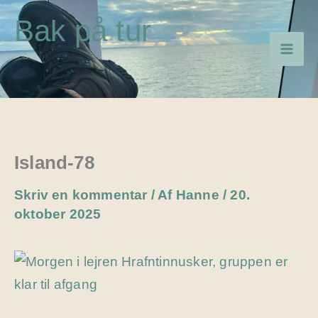
Gå
Bak på tur
til
indholdet
Island-78
Skriv en kommentar
/ Af
Hanne
/
20.
oktober 2025